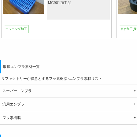
MC901加工品
マシニング加工
複合加工(
取扱エンプラ素材一覧
リファクトリーが得意とするフッ素樹脂･エンプラ素材リスト
スーパーエンプラ
汎用エンプラ
フッ素樹脂